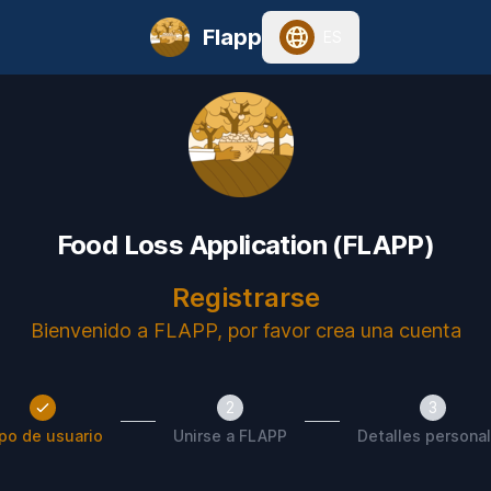
Flapp
ES
Food Loss Application (FLAPP)
Registrarse
Bienvenido a FLAPP, por favor crea una cuenta
2
3
po de usuario
Unirse a FLAPP
Detalles persona